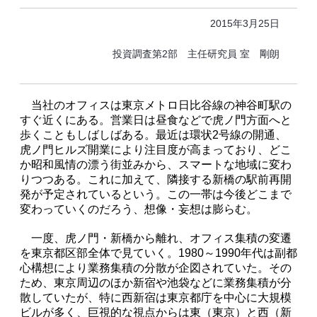
2015年3月25日
投資調査第2部 主任研究員 室 剛朗
当社のオフィスは東京メトロ日比谷線の神谷町駅の
すぐ近くにある。営業日は昼食などで虎ノ門方面へと
歩くこともしばしばある。最近は環状2号線の開通、
虎ノ門ヒルズ開業により注目度が高まっており、どこ
か昭和風情の漂う街並みから、スマートな地域に変わ
りつつある。これに加えて、隣接する新橋の駅前再開
発が予定されているという。この一帯は今後どこまで
変わっていくのだろう、想像・妄想は膨らむ。
一度、虎ノ門・新橋から離れ、オフィス集積の変遷
を東京都区部全体で見ていく。1980～1990年代は副都
心構想により業務集積の分散が企図されていた。その
ため、東京周辺のほか新宿や池袋などに業務集積が分
散していたが、特に西新宿は東京都庁を中心に大規模
ビルが多く、巨視的な視点からは東（東京）と西（新