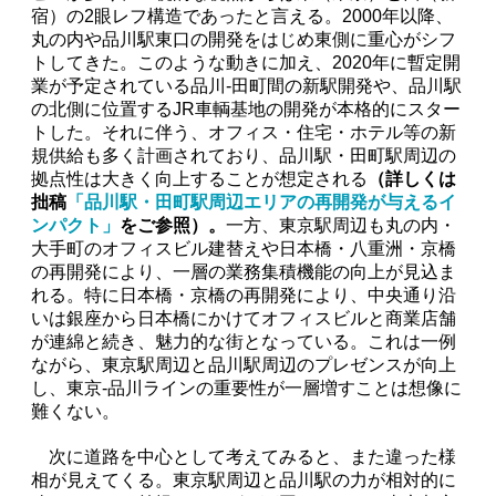
宿）の2眼レフ構造であったと言える。2000年以降、
丸の内や品川駅東口の開発をはじめ東側に重心がシフ
トしてきた。このような動きに加え、2020年に暫定開
業が予定されている品川-田町間の新駅開発や、品川駅
の北側に位置するJR車輌基地の開発が本格的にスター
トした。それに伴う、オフィス・住宅・ホテル等の新
規供給も多く計画されており、品川駅・田町駅周辺の
拠点性は大きく向上することが想定される
（詳しくは
拙稿
「品川駅・田町駅周辺エリアの再開発が与えるイ
ンパクト」
をご参照）。
一方、東京駅周辺も丸の内・
大手町のオフィスビル建替えや日本橋・八重洲・京橋
の再開発により、一層の業務集積機能の向上が見込ま
れる。特に日本橋・京橋の再開発により、中央通り沿
いは銀座から日本橋にかけてオフィスビルと商業店舗
が連綿と続き、魅力的な街となっている。これは一例
ながら、東京駅周辺と品川駅周辺のプレゼンスが向上
し、東京-品川ラインの重要性が一層増すことは想像に
難くない。
次に道路を中心として考えてみると、また違った様
相が見えてくる。東京駅周辺と品川駅の力が相対的に