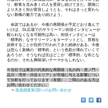
り、酔客を含み多くの人を受容し続けてきた。開発に
より大きく街が変容しようとも、それはきっと変わら
ない新橋の魅力であり続けよう。
余談ではあるが、今後の再開発が予定どおり進んで
いけば、SL広場でのサラリーマン街頭インタビューが
観られなくなる可能性は高い。街頭インタビューは
「標準的」なサラリーマンをターゲットとし、世相を
反映することが目的で行われてきた経緯がある。今後
は恐らく新橋の「標準的」という色彩が薄れていくで
あろうが、そうなれば次はどこが「標準的」な街とな
るのか、それも興味深いテーマかもしれない。
※当社では東京の代表的な再開発（丸の内・虎ノ門・
品川・湾岸・渋谷エリア）が市場に与える影響につい
て分析を行っております（有償）。ご関心のある方は
お問い合わせください。
⇒
投資調査第2部へのお問い合わせ