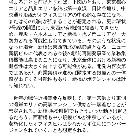
強まることを前提とすれば、下図のとおり、東京都心
エリアと品川エリアを結ぶ第一京浜、日比谷通り、中
央通り沿線がオフィスエリアの中心的な存在になる、
またはその傾向が強まることが想定される。更に環状
2号線の開通により東西が有機的に結合してきたた
め、赤坂・六本木エリアと新橋・虎ノ門エリアが一大
勢力となる可能性も出てきている。そのような状況に
なった場合、新橋は東西南北の結節点となる。ニュー
新橋ビルに代表される今後の駅前再開発事業で業務集
積機能は高まることになり、東京全体における新橋の
拠点性は大きく向上する可能性がある。開発内容次第
ではあるが、商業集積が進めば隣接する銀座との一体
感が出てくる可能性もあり、新橋のポテンシャルは計
り知れない。
近年の職住近接需要を反映して、第一京浜より東側
の湾岸エリアの高層マンション供給が一層進むことが
想定される。新橋-浜松町間でもそういった動きは起き
るだろう。西新橋も中小規模ビルが集積しているが、
老朽化したオフィスビルは少なからず住宅にコンバー
ジョンされていくことも想定される。