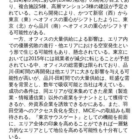
り、複合施設5棟、高層マンション3棟の建設が予定さ
れている。これら開発により、かつて新宿（西）から
東京（東）へオフィスの重心がシフトしたように、東
京（北）から品川（南）へオフィスの重心がシフトす
る可能性がある。
一方、オフィスの大量供給による影響は、エリア内
での優勝劣敗の進行・他エリアにおける空室発生とい
う形で生じる可能性もあり、懸念されている。東京に
おいては2015年には就業者が減少に転じることが予想
されている中、オフィスの総需要は限られており、品
川-田町間の再開発は他エリアに大きな影響を与える可
能性が高いが、品川-田町間での大量供給は、旺盛な需
要を背景とし、数年で吸収可能と当社は考えている。
成功の条件は、同エリアが従来集めてきた産業（製造
業・情報通信業）以外の産業をテナントとして獲得で
きるか、外資系企業を誘致できるかにある。また、羽
田空港へのアクセス良化を受け、MICEへの取組みも期
待される。『東京サウスゲート』としての機能を前面
に、エリア全体の印象を高めることができれば一層魅
力的なエリアとして地位を高める可能性も十分有して
いる。