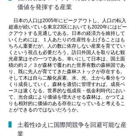
価値を発揮する産業
日本の人口は2005年にピークアウトし、人口の転入
超過が続いている東京23区においても2020年にはピー
クアウトする見通しである。日本の経済力を維持して
いくためには、１人あたりの生産性を上げることはも
ちろん重要だが、人の数に依存しない産業を育ててい
くという視点も必要だろう。訪日外国人を取り込む観
光産業はその一つである。幸いにして日本は、国土面
積の約２／３が森林で覆われた世界有数の森林国であ
り、既に先人が育ててきた森林ストックが存在する。
そして木は自ら二酸化炭素、水、光、土から養分をつ
くり成長していく。森林を適切に管理すれば、成長ペ
ースは速くなる。世界的な低成長・低金利時代におい
て、光合成により価値を増大させる森林は、かつてよ
りも相対的に価値のある存在になっていると考えるこ
とができるのではないだろうか。
土着性ゆえに国際間競争を回避可能な産
業