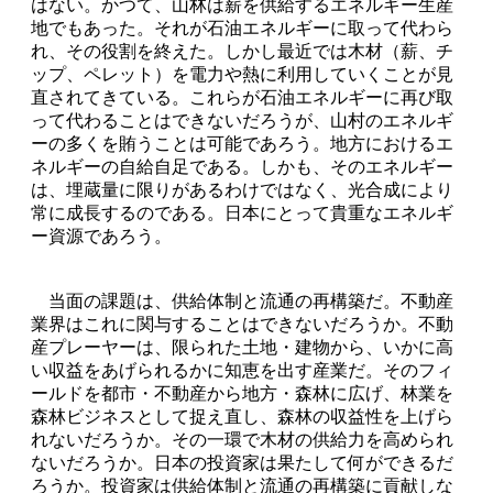
はない。かつて、山林は薪を供給するエネルギー生産
地でもあった。それが石油エネルギーに取って代わら
れ、その役割を終えた。しかし最近では木材（薪、チ
ップ、ペレット）を電力や熱に利用していくことが見
直されてきている。これらが石油エネルギーに再び取
って代わることはできないだろうが、山村のエネルギ
ーの多くを賄うことは可能であろう。地方におけるエ
ネルギーの自給自足である。しかも、そのエネルギー
は、埋蔵量に限りがあるわけではなく、光合成により
常に成長するのである。日本にとって貴重なエネルギ
ー資源であろう。
当面の課題は、供給体制と流通の再構築だ。不動産
業界はこれに関与することはできないだろうか。不動
産プレーヤーは、限られた土地・建物から、いかに高
い収益をあげられるかに知恵を出す産業だ。そのフィ
ールドを都市・不動産から地方・森林に広げ、林業を
森林ビジネスとして捉え直し、森林の収益性を上げら
れないだろうか。その一環で木材の供給力を高められ
ないだろうか。日本の投資家は果たして何ができるだ
ろうか。投資家は供給体制と流通の再構築に貢献しな