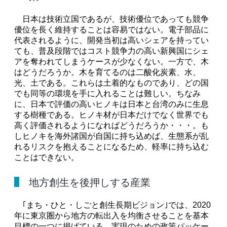
日本は技術立国であるが、技術優位であっても競争
優位を長く維持することは容易ではない。電子部品に
代表されるように、開発当初は高いシェアを持ってい
ても、普及段階ではコスト競争力の高い新興国にシェ
アを奪われてしまうケースが少なくない。一方で、木
はどうだろうか。木を育てるのは二酸化炭素、水、
光、土である。これらは土着的なものであり、どの国
でも同等の環境を手に入れることは難しい。ちなみ
に、日本で評価の高いヒノキは日本と台湾のみに生息
する樹種である。ヒノキ材が日本だけでなく世界でも
高く評価されるようになればどうだろうか・・・。も
しヒノキを海外諸国が自国に持ち込めば、生態系が乱
れるリスクを抱えることになるため、軽率に持ち込む
ことはできない。
地方創生を後押しする産業
｢まち・ひと・しごと創生長期ビジョン｣では、2020
年に東京圏から地方の転出入を均衡させることを基本
目標の一つに掲げている。実現のための政策パッケー