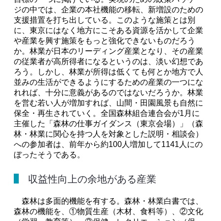
ジの中では、企業の本社機能の移転、新増設のための
支援措置を打ち出している。このような施策とは別
に、東京にはなく地方にこそある資源を活かして企業
や産業を興す施策をもっと強化できないものだろう
か。林業が日本のリーディング産業となり、その産業
の従業者が高所得者になるというのは、淡い幻想であ
ろう。しかし、林業が所得は低くても何とか地方で人
並みの生活ができるようにするための産業の一つにな
れれば、十分に意義があるのではないだろうか。林業
を営む若い人が増加すれば、山間・田園風景も自然に
保全・再生されていく。全国森林組合連合会が1月に
主催した「森林の仕事ガイダンス（東京会場）」（森
林・林業に関心を持つ人を対象とした説明・相談会）
への参加者は、前年から約100人増加して1141人にの
ぼったそうである。
収益性向上の余地がある産業
森林は多面的機能を有する。森林・林業白書では、
森林の機能を、①物質生産（木材、食料等）、②文化