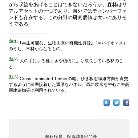
がら収益をあげることはできないだろうか。森林はリ
アルアセットの一つであり、海外ではティンバーファ
ンドも存在する。この分野の研究価値は大いにありそ
うである。
(注１)
｢再生可能な、生物由来の有機性資源｣（＝バイオマス）
のうち、木材からなるもの。
(注２)
人の手による種まきや植樹により成長している林のこ
と。
(注３)
Cross Laminated Timberの略。ひき板を繊維方向が直交
するように積層接着した重厚なパネル。既に欧米を中心に中高
層建築物等に利用されている。
執行役員 投資調査部門長