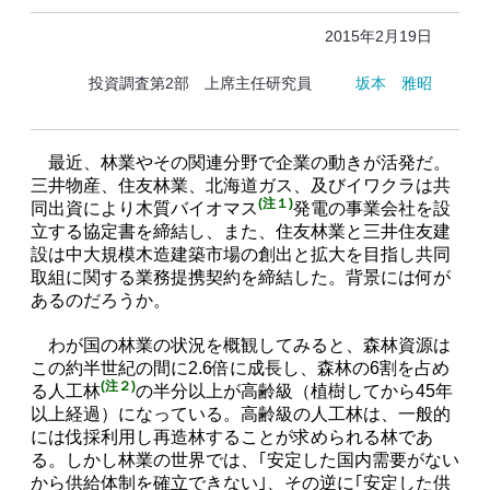
2015年2月19日
投資調査第2部 上席主任研究員
坂本 雅昭
最近、林業やその関連分野で企業の動きが活発だ。
三井物産、住友林業、北海道ガス、及びイワクラは共
(注１)
同出資により木質バイオマス
発電の事業会社を設
立する協定書を締結し、また、住友林業と三井住友建
設は中大規模木造建築市場の創出と拡大を目指し共同
取組に関する業務提携契約を締結した。背景には何が
あるのだろうか。
わが国の林業の状況を概観してみると、森林資源は
この約半世紀の間に2.6倍に成長し、森林の6割を占め
(注２)
る人工林
の半分以上が高齢級（植樹してから45年
以上経過）になっている。高齢級の人工林は、一般的
には伐採利用し再造林することが求められる林であ
る。しかし林業の世界では、｢安定した国内需要がない
から供給体制を確立できない｣、その逆に｢安定した供