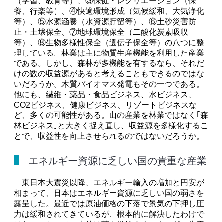
（学習、教育等）、③保健・レクリエーション（保
養、行楽等）、④快適環境形成（気候緩和、大気浄化
等）、⑤水源涵養（水資源貯留等）、⑥土砂災害防
止・土壌保全、⑦地球環境保全（二酸化炭素吸収
等）、⑧生物多様性保全（遺伝子保全等）の八つに整
理している。林業は主に物質生産機能を利用した産業
である。しかし、森林が多機能を有するなら、それだ
けの数の収益源があると考えることもできるのではな
いだろうか。木質バイオマス発電もその一つである。
他にも、繊維・薬品・食品ビジネス、水ビジネス、
CO2ビジネス、健康ビジネス、リゾートビジネスな
ど、多くの可能性がある。山の産業を林業ではなく｢森
林ビジネス｣と大きく捉え直し、収益源を多様化するこ
とで、収益性を向上させられるのではないだろうか。
エネルギー資源に乏しい国の貴重な産業
東日本大震災以降、エネルギー輸入の増加と円安が
相まって、日本はエネルギー資源に乏しい国の弱さを
露呈した。最近では原油価格の下落で景気の下押し圧
力は緩和されてきているが、根本的に解決したわけで