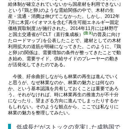
給体制が確立されていないから国産材を利用できない｣
という｢鶏と卵｣のような需給関係の中で、木材の生
産・流通・消費は伸びてこなかった。しかし、2012年
7月に木質バイオマスを含む｢再生可能エネルギー固定
価格買取制度｣が施行された。2014年11月には林野庁
(注３)
と国土交通省が｢CLT（直行集成板）
の普及に向け
たロードマップ｣を公表したことで、建材としての木材
利用拡大の道筋が明確になってきた。このように、｢鶏
と卵｣の関係は、需要増加の条件が整ってきたことで動
き始め、需要サイド、供給サイドのプレーヤーの動き
が活発化してきたのである。
今後、紆余曲折しながらも林業の再生は進んでいく
と思うが、なぜ林業なのか、林業の魅力とは何なの
か、という基本認識を共有しておくことは重要であろ
う。それがなければ、時に林業再生の推進力が不十分
になったり、望まざる方向に進んでしまったりするか
もしれない。そのような観点から、ここでは私なりに
林業の魅力を整理してみたい。
低成長だがストックの充実した成熟国で